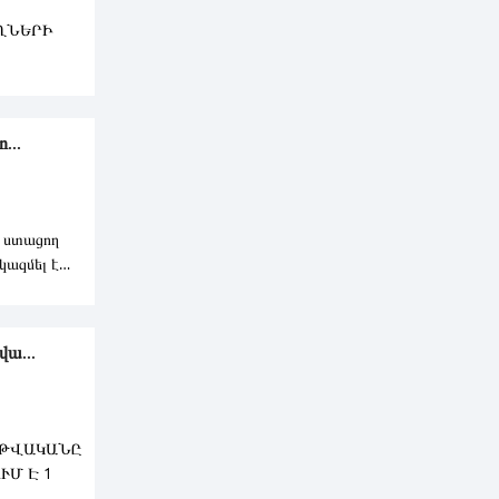
ՈՂՆԵՐԻ
Մ
...
տ ստացող
ազմել է
ա...
 ԹՎԱԿԱՆԸ
ՒՄ Է 1
ԴՐԱՄ