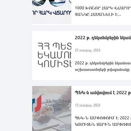
1000 ԽՈՇՈՐ ՀԱՐԿ ՎՃԱՐ
ՑԱՆԿԸ ՀԱՍԱՆԵԼԻ Է
PETEKAMUTNER.AM ԿԱՅՔՈՒ
Պետական եկամուտների կոմ
2022 թ. դեկտեմբերին եկամո
25 Հունվար, 2023
2022 թ. դեկտեմբերին եկամու
աշխատատեղերի թվաքանակը կ
704 հազար 420
ՑՈՒՑԱՆԻՇԸ
ՊԵԿ-ն ամփոփում է 2022 թվ
13 Հունվար, 2023
ՊԵԿ-Ն ԱՄՓՈՓՈՒՄ Է 2022
ԿՈՄԻՏԵՆ ՏԱՐԻՆ ԱՄՓՈՓՈ
ՏՐԻԼԻՈՆ 925 ՄԻԼԻԱՐԴ 