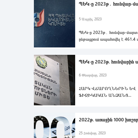
ՊԵԿ-ը 2023թ․ հունվար-մա
5 Ապրիլ, 2023
ՊԵԿ-ը 2023թ․ հունվար-մարտ
ընթացքում ապահովել է 461.4 
հարկային եկամուտներ և պետ
ՊԵԿ-ը 2023թ. հունվարին ա
6 Փետրվար, 2023
ՀԱՐԿ ՎՃԱՐՈՂՆԵՐԻՆ ԵՎ
ՖԻԶԻԿԱԿԱՆ ԱՆՁԱՆՑ
ՎԵՐԱԴԱՐՁՎԵԼ Է 40.2 Մ
2023 թվականի հունվար ամսվ
2022թ. առաջին 1000 խոշոր.
25 Հունվար, 2023