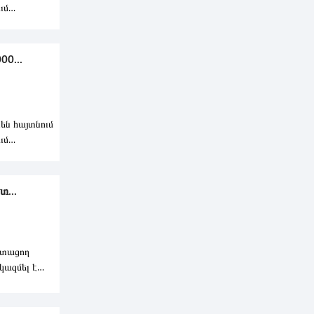
ւմ
ար-ս
0...
են հայտնում
ւմ
ար-դ
...
ստացող
ազմել է