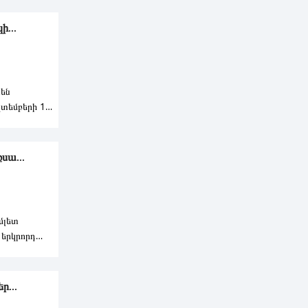
...
են
կտեմբերի 1-
 կա
սա...
մլետ
 երկրորդ
ի քննարկմա
ր...