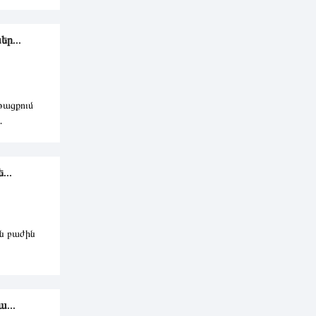
ր...
թացքում
7 տրլն ՀՀ
...
ն բաժին
ալներով ե
...