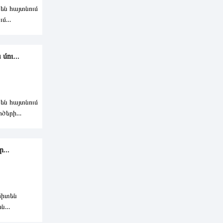
են հայտնում
ւմ
ի առաջ
ու...
են հայտնում
րծերի
տեղե
...
միտեն
ան
յան մասին»