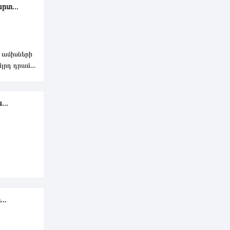
րտ...
 ամիսների
մլրդ դրամ
...
ԼՐԴ ԴՐԱՄ
..