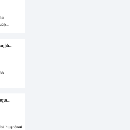
են
անի
տնելու ՀՀ
յին...
են
ցման
պտ...
են հայտնում